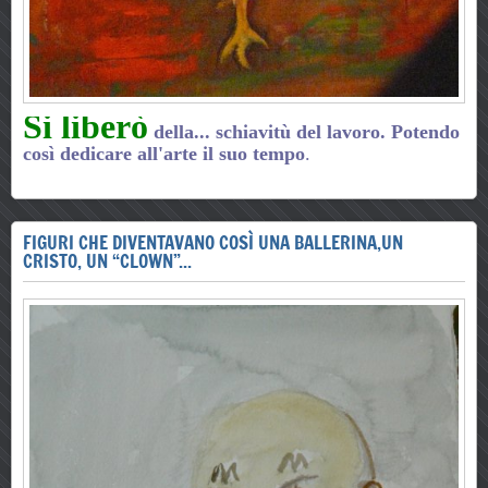
Si liberò
della... schiavitù del lavoro. Potendo
così dedicare all'arte il suo
tempo
.
FIGURI CHE DIVENTAVANO COSÌ UNA BALLERINA,UN
CRISTO, UN “CLOWN”...