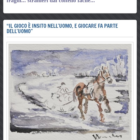
fragili... stranieri dal coltello facile...
“IL GIOCO È INSITO NELL’UOMO, E GIOCARE FA PARTE
DELL’UOMO”