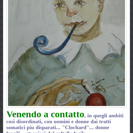
Venendo a contatto
,
in quegli ambiti
così disordinati, con uomini e donne dai tratti
somatici piu disparati... "Clochard"... donne