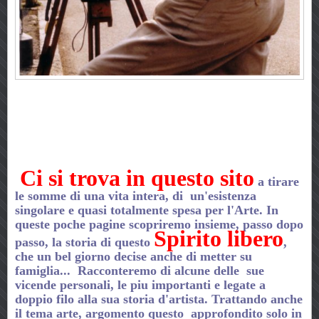
Ci si trova
in questo sito
a tirare
le somme di una vita intera, di un'esistenza
singolare e quasi totalmente spesa per l'Arte. In
queste poche pagine scopriremo insieme, passo dopo
Spirito libero
passo, la storia di questo
,
che un bel giorno decise anche di metter su
famiglia... Racconteremo di alcune delle sue
vicende personali, le piu importanti e legate a
doppio filo alla sua storia d'artista. Trattando anche
il tema arte, argomento questo approfondito solo in