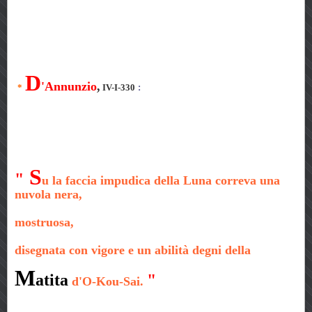
D
'Annunzio
,
*
IV-I-330
:
S
"
u la faccia impudica della Luna correva una
nuvola nera,
mostruosa,
disegnata con vigore e un abilità degni della
M
atita
"
d'O-Kou-Sai.