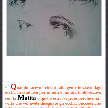
Q
"
uando facevo i ritratti alla gente iniziavo dagli
*
occhi. Li studiavo per minuti e minuti, li abbozzavo
M
atita
con la
e quello era il segreto perché una
volta che voi avete disegnato gli occhi.. Succede che
tutto il resto viene da sé, è come se tutti gli altri