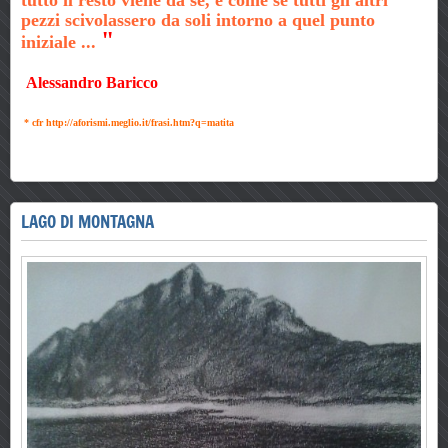
pezzi scivolassero da soli intorno a quel punto
"
iniziale ...
Alessandro Baricco
* cfr http://aforismi.meglio.it/frasi.htm?q=matita
LAGO DI MONTAGNA