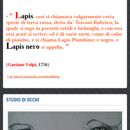
L
"
apis
, così si chiamava volgarmente certa
*
spezie di terra rossa, detta da' Toscani Rubrica, la
quale si sega in pezzetti sottili e bislunghi, e con essi
resi acuti si scrive: ed è di varie sorte, come di color
di piombo, e si chiama Lapis Piombino; e negro, e
L
apis nero
"
si appella.
(
)
Gaetano Volpi
, 1756
* cfr http://it.wikipedia.org/wiki/Matita
STUDIO DI OCCHI