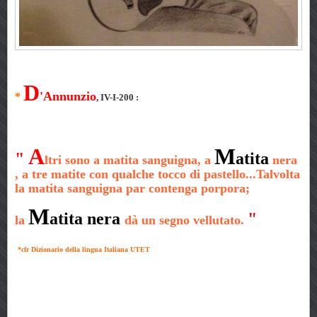
D
'Annunzio
*
,
IV-I-200
:
A
M
"
atita
ltri sono a matita sanguigna, a
nera
, a tre matite con qualche tocco
di pastello...Talvolta
la matita sanguigna par contenga porpora;
M
atita nera
"
la
dà
un segno vellutato.
*cfr Dizionario della lingua Italiana UTET