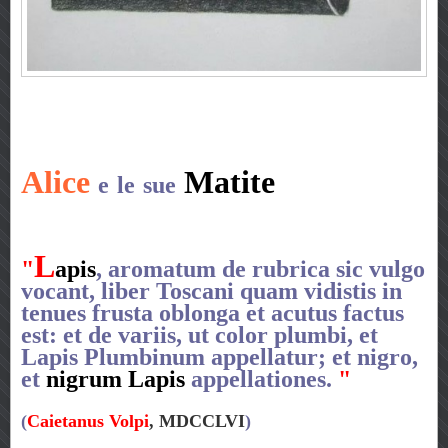
Alice
Matite
e
le
sue
L
"
apis
, aromatum de rubrica sic vulgo
vocant, liber Toscani quam vidistis in
tenues frusta oblonga et acutus factus
est: et de variis, ut color plumbi, et
Lapis Plumbinum appellatur; et nigro,
et
nigrum Lapis
appellationes.
"
(
Caietanus Volpi
, MDCCLVI
)