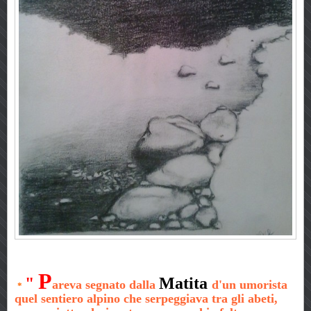
P
"
M
atita
areva segnato dalla
d'un umorista
*
quel sentiero alpino che serpeggiava tra gli abeti,