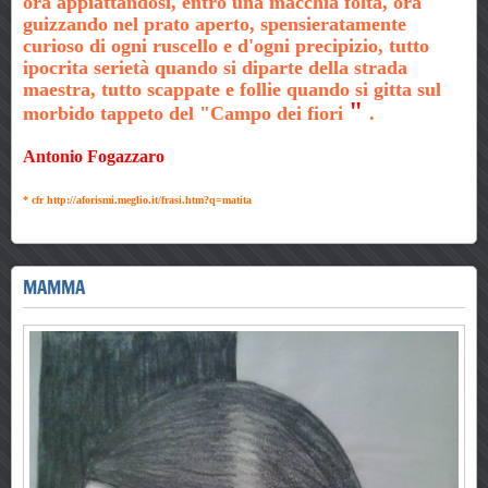
ora appiattandosi, entro una macchia folta, ora
guizzando nel prato aperto, spensieratamente
curioso di ogni ruscello e d'ogni precipizio, tutto
ipocrita serietà quando si diparte della strada
maestra, tutto scappate e follie quando si gitta sul
"
morbido tappeto del "Campo dei fiori
.
Antonio Fogazzaro
* cfr http://aforismi.meglio.it/frasi.htm?q=matita
MAMMA