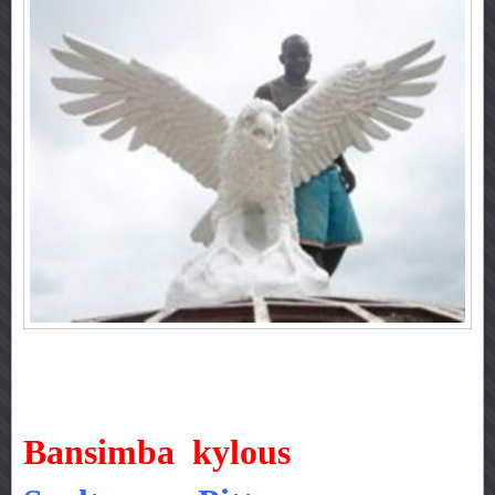
B
ansimba
kylous