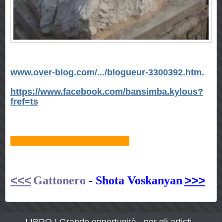
www.over-blog.com/.../blogueur-3300392.htm.
https://www.facebook.com/bansimba.kylous?
fref=ts
bansimba_kylous@yahoo.fr
<<<
>>>
Gattonero
-
Shota Voskanyan