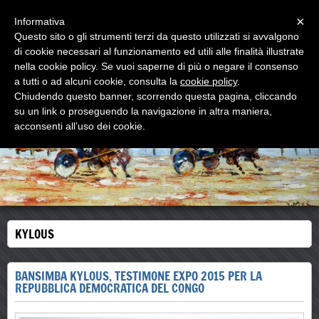
Menu
×
Informativa
Questo sito o gli strumenti terzi da questo utilizzati si avvalgono
di cookie necessari al funzionamento ed utili alle finalità illustrate
WOODNS
nella cookie policy. Se vuoi saperne di più o negare il consenso
L'ultimo MAESTRO di strada
a tutti o ad alcuni cookie, consulta la
cookie policy
.
Chiudendo questo banner, scorrendo questa pagina, cliccando
su un link o proseguendo la navigazione in altra maniera,
acconsenti all’uso dei cookie.
KYLOUS
BANSIMBA KYLOUS, TESTIMONE EXPO 2015 PER LA
REPUBBLICA DEMOCRATICA DEL CONGO