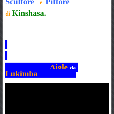
Scultore
P
ittore
e
Ki
nshasa.
di
Aigle
de
Lukimba