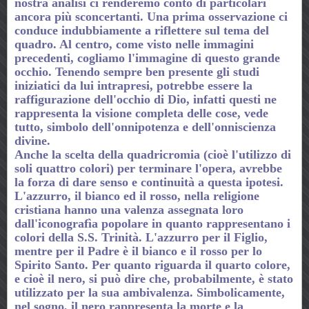
nostra analisi ci renderemo conto di particolari
ancora più sconcertanti. Una prima osservazione ci
conduce indubbiamente a riflettere sul tema del
quadro. Al centro, come visto nelle immagini
precedenti, cogliamo l'immagine di questo grande
occhio. Tenendo sempre ben presente gli studi
iniziatici da lui intrapresi, potrebbe essere la
raffigurazione dell'occhio di Dio, infatti questi ne
rappresenta la visione completa delle cose, vede
tutto, simbolo dell'onnipotenza e dell'onniscienza
divine.
Anche la scelta della quadricromia (cioè l'utilizzo di
soli quattro colori) per terminare l'opera, avrebbe
la forza di dare senso e continuità a questa ipotesi.
L'azzurro, il bianco ed il rosso, nella religione
cristiana hanno una valenza assegnata loro
dall'iconografìa popolare in quanto rappresentano i
colori della S.S. Trinità. L'azzurro per il Figlio,
mentre per il Padre è il bianco e il rosso per lo
Spirito Santo. Per quanto riguarda il quarto colore,
e cioè il nero, si può dire che, probabilmente, è stato
utilizzato per la sua ambivalenza. Simbolicamente,
nel sogno, il nero rappresenta la morte e la