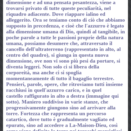
dimensione e ad una pensata pesantezza, viene a
trovarsi privato di tutte queste peculiarità, nel
riquadro adiacente. Dove riappare ialino ed
alleggerito. Ora se teniamo conto di ciò che abbiamo
supposto in precedenza, e cioè che l'azzurro è legato
alla dimensione umana di Dio, quindi al tangibile, in
poche parole a tutte le passioni proprie della natura
umana, possiamo desumere che, attraversato il
cancello dell'ultraterreno (rappresentato in alto, al
centro del quadro), si giunga in questa nuova
dimensione, ove non vi sono più pesi da portare, si
diventa leggeri. Non solo ci si libera della
corporeità, ma anche ci si spoglia
momentaneamente di tutto il bagaglio terrestre.
Pensieri, parole, opere, che ritroviamo tutti insieme
racchiusi in quell'azzurro carico, e in quel
castello raffigurato in alto a destra (immagine qui
sotto). Maniero suddiviso in varie stanze, che
progressivamente giungono sino ad arrivare alla
torre. Fortezza che rappresenta un percorso
catartico, dove tutto è gradualmente vagliato ed
epurato, sino ad accedere a La-Maison-Dieu, così
come viene definita la torre nei tarocchi marsigliesi.