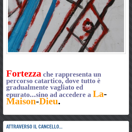
Fortezza
che rappresenta un
percorso catartico, dove tutto è
gradualmente vagliato ed
La
-
...
epurato
sino ad accedere a
Maison
-
Dieu
.
ATTRAVERSO IL CANCELLO...