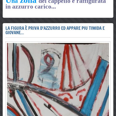
na
del cappello è raffigurata
in azzurro carico
...
LA FIGURA È PRIVA D'AZZURRO ED APPARE PIU TIMIDA E
GIOVANE...