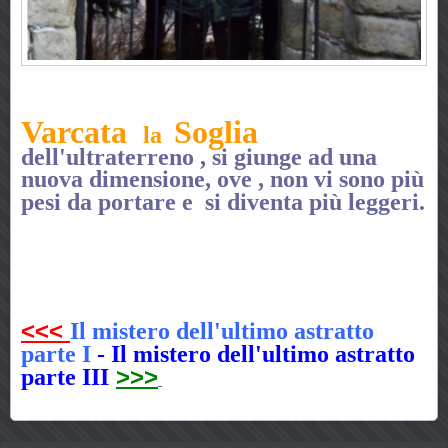
Varcata
Soglia
la
dell'ultraterreno , si giunge ad una
nuova dimensione, ove , non vi sono più
pesi da portare e si diventa più leggeri.
<<<
Il mistero dell'ultimo astratto
parte I
- Il mistero dell'ultimo astratto
>>>
parte III