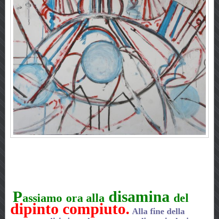
P
disamina
assiamo
ora
alla
del
dipinto compiuto.
Alla fine della