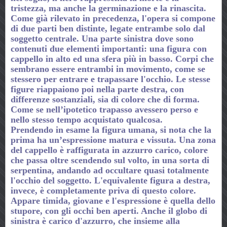
tristezza, ma anche la germinazione e la rinascita.
Come già rilevato in precedenza, l'opera si compone
di due parti ben distinte, legate entrambe solo dal
soggetto centrale. Una parte sinistra dove sono
contenuti due elementi importanti: una figura con
cappello in alto ed una sfera più in basso. Corpi che
sembrano essere entrambi in movimento, come se
stessero per entrare e trapassare l'occhio. Le stesse
figure riappaiono poi nella parte destra, con
differenze sostanziali, sia di colore che di forma.
Come se nell’ipotetico trapasso avessero perso e
nello stesso tempo acquistato qualcosa.
Prendendo in esame la figura umana, si nota che la
prima ha un’espressione matura e vissuta. Una zona
del cappello è raffigurata in azzurro carico, colore
che passa oltre scendendo sul volto, in una sorta di
serpentina, andando ad occultare quasi totalmente
l'occhio del soggetto. L'equivalente figura a destra,
invece, è completamente priva di questo colore.
Appare timida, giovane e l'espressione è quella dello
stupore, con gli occhi ben aperti. Anche il globo di
sinistra è carico d'azzurro, che insieme alla