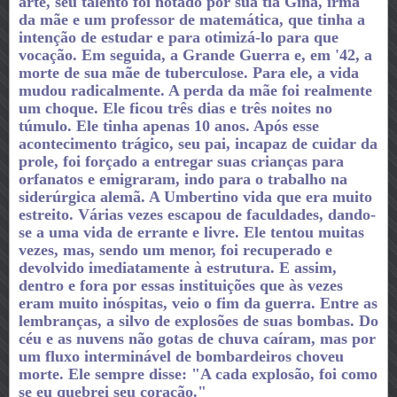
arte, seu talento foi notado por sua tia Gina, irmã
da mãe e um professor de matemática, que tinha a
intenção de estudar e para otimizá-lo para que
vocação.
Em seguida, a Grande Guerra e, em '42, a
morte de sua mãe de tuberculose.
Para ele, a vida
mudou radicalmente.
A perda da mãe foi realmente
um choque.
Ele ficou três dias e três noites no
túmulo.
Ele tinha apenas 10 anos.
Após esse
acontecimento trágico, seu pai, incapaz de cuidar da
prole, foi forçado a entregar suas crianças para
orfanatos e emigraram, indo para o trabalho na
siderúrgica alemã.
A Umbertino vida que era muito
estreito.
Várias vezes escapou de faculdades, dando-
se a uma vida de errante e livre.
Ele tentou muitas
vezes, mas, sendo um menor, foi recuperado e
devolvido imediatamente à estrutura.
E assim,
dentro e fora por essas instituições que às vezes
eram muito inóspitas, veio o fim da guerra.
Entre as
lembranças, a silvo de explosões de suas bombas.
Do
céu e as nuvens não gotas de chuva caíram, mas por
um fluxo interminável de bombardeiros choveu
morte.
Ele sempre disse: "A cada explosão, foi como
se eu quebrei seu coração."