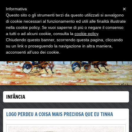
Menu
×
Informativa
Questo sito o gli strumenti terzi da questo utilizzati si avvalgono
di cookie necessari al funzionamento ed utili alle finalità illustrate
WOODNS
nella cookie policy. Se vuoi saperne di più o negare il consenso
L'ultimo MAESTRO di strada
a tutti o ad alcuni cookie, consulta la
cookie policy
.
Chiudendo questo banner, scorrendo questa pagina, cliccando
su un link o proseguendo la navigazione in altra maniera,
acconsenti all’uso dei cookie.
INFÂNCIA
LOGO PERDEU A COISA MAIS PRECIOSA QUE EU TINHA