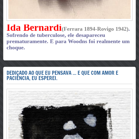
Ida Bernardi
(Ferrara 1894-Rovigo 1942)
.
Sofrendo de tuberculose, ele desapareceu
prematuramente. E para Woodns foi realmente um
choque.
DEDICADO AO QUE EU PENSAVA ... E QUE COM AMOR E
PACIÊNCIA, EU ESPEREI.