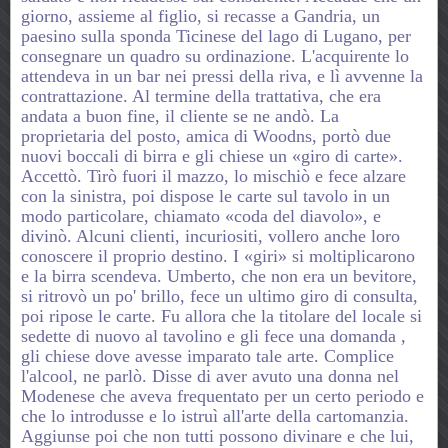
giorno, assieme al figlio, si recasse a Gandria, un
paesino sulla sponda Ticinese del lago di Lugano, per
consegnare un quadro su ordinazione. L'acquirente lo
attendeva in un bar nei pressi della riva, e lì avvenne la
contrattazione. Al termine della trattativa, che era
andata a buon fine, il cliente se ne andò. La
proprietaria del posto, amica di Woodns, portò due
nuovi boccali di birra e gli chiese un «giro di carte».
Accettò. Tirò fuori il mazzo, lo mischiò e fece alzare
con la sinistra, poi dispose le carte sul tavolo in un
modo particolare, chiamato «coda del diavolo», e
divinò. Alcuni clienti, incuriositi, vollero anche loro
conoscere il proprio destino. I «giri» si moltiplicarono
e la birra scendeva. Umberto, che non era un bevitore,
si ritrovò un po' brillo, fece un ultimo giro di consulta,
poi ripose le carte. Fu allora che la titolare del locale si
sedette di nuovo al tavolino e gli fece una domanda ,
gli chiese dove avesse imparato tale arte. Complice
l'alcool, ne parlò. Disse di aver avuto una donna nel
Modenese che aveva frequentato per un certo periodo e
che lo introdusse e lo istruì all'arte della cartomanzia.
Aggiunse poi che non tutti possono divinare e che lui,