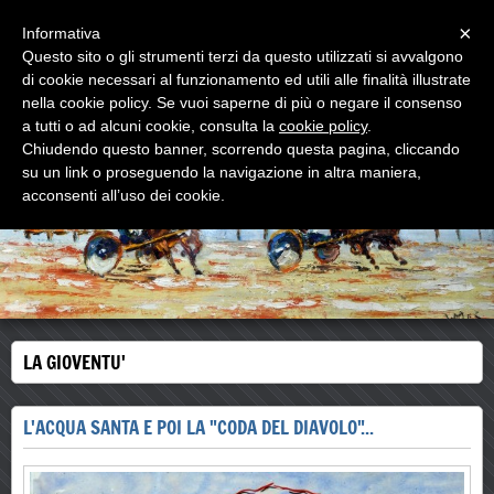
Menu
×
Informativa
Questo sito o gli strumenti terzi da questo utilizzati si avvalgono
di cookie necessari al funzionamento ed utili alle finalità illustrate
WOODNS
nella cookie policy. Se vuoi saperne di più o negare il consenso
L'ultimo MAESTRO di strada
a tutti o ad alcuni cookie, consulta la
cookie policy
.
Chiudendo questo banner, scorrendo questa pagina, cliccando
su un link o proseguendo la navigazione in altra maniera,
acconsenti all’uso dei cookie.
LA GIOVENTU'
L'ACQUA SANTA E POI LA "CODA DEL DIAVOLO"...