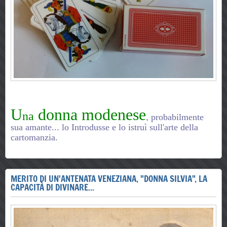
U
donna
modenese
na
,
probabilmente
sua amante... l
o Introdusse e lo istruì sull'arte della
cartomanzia.
MERITO DI UN'ANTENATA VENEZIANA, "DONNA SILVIA", LA
CAPACITÀ DI DIVINARE...