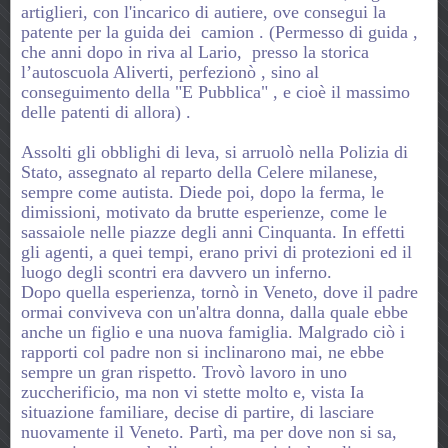
artiglieri, con l'incarico di autiere, ove consegui la
patente per la guida dei camion . (Permesso di guida ,
che anni dopo in riva al Lario, presso la storica
l’autoscuola Aliverti, perfezionò , sino al
conseguimento della "E Pubblica" , e cioè il massimo
delle patenti di allora) .
Assolti gli obblighi di leva, si arruolò nella Polizia di
Stato, assegnato al reparto della Celere milanese,
sempre come autista. Diede poi, dopo la ferma, le
dimissioni, motivato da brutte esperienze, come le
sassaiole nelle piazze degli anni Cinquanta. In effetti
gli agenti, a quei tempi, erano privi di protezioni ed il
luogo degli scontri era davvero un inferno.
Dopo quella esperienza, tornò in Veneto, dove il padre
ormai conviveva con un'altra donna, dalla quale ebbe
anche un figlio e una nuova famiglia. Malgrado ciò i
rapporti col padre non si inclinarono mai, ne ebbe
sempre un gran rispetto. Trovò lavoro in uno
zuccherificio
, ma non vi stette molto e, vista Ia
situazione familiare, decise di partire, di lasciare
nuovamente il Veneto. Partì, ma per dove non si sa,