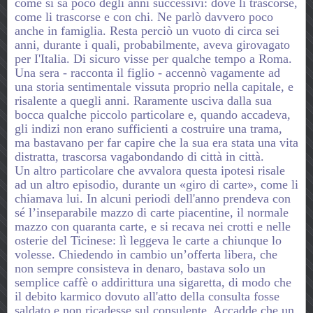
come si sa poco degli anni successivi: dove li trascorse,
come li trascorse e con chi. Ne parlò davvero poco
anche in famiglia. Resta perciò un vuoto di circa sei
anni, durante i quali, probabilmente, aveva girovagato
per I'Italia. Di sicuro visse per qualche tempo a Roma.
Una sera - racconta il figlio - accennò vagamente ad
una storia sentimentale vissuta proprio nella capitale, e
risalente a quegli anni. Raramente usciva dalla sua
bocca qualche piccolo particolare e, quando accadeva,
gli indizi non erano sufficienti a costruire una trama,
ma bastavano per far capire che la sua era stata una vita
distratta, trascorsa vagabondando di città in città.
Un altro particolare che avvalora questa ipotesi risale
ad un altro episodio, durante un «giro di carte», come li
chiamava lui. In alcuni periodi dell'anno prendeva con
sé l’inseparabile mazzo di carte piacentine, il normale
mazzo con quaranta carte, e si recava nei crotti e nelle
osterie del Ticinese: lì leggeva le carte a chiunque lo
volesse. Chiedendo in cambio un’offerta libera, che
non sempre consisteva in denaro, bastava solo un
semplice caffè o addirittura una sigaretta, di modo che
il debito karmico dovuto all'atto della consulta fosse
saldato e non ricadesse sul consulente. Accadde che un