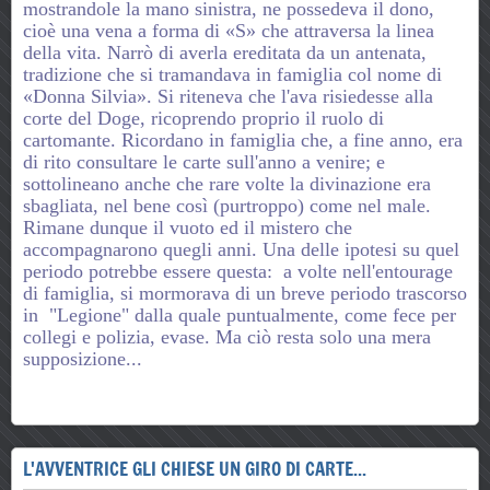
mostrandole la mano sinistra, ne possedeva il dono,
cioè una vena a forma di «S» che attraversa la linea
della vita. Narrò di averla ereditata da un antenata,
tradizione che si tramandava in famiglia col nome di
«Donna Silvia». Si riteneva che l'ava risiedesse alla
corte del Doge, ricoprendo proprio il ruolo di
cartomante. Ricordano in famiglia che, a fine anno, era
di rito consultare le carte sull'anno a venire; e
sottolineano anche che rare volte la divinazione era
sbagliata, nel bene così (purtroppo) come nel male.
Rimane dunque il vuoto ed il mistero che
accompagnarono quegli anni.
Una delle ipotesi su quel
periodo potrebbe essere questa: a volte nell'entourage
di famiglia, si mormorava di un breve periodo trascorso
in "Legione" dalla quale puntualmente, come fece per
collegi e polizia, evase. Ma ciò resta solo una mera
supposizione...
L'AVVENTRICE GLI CHIESE UN GIRO DI CARTE...