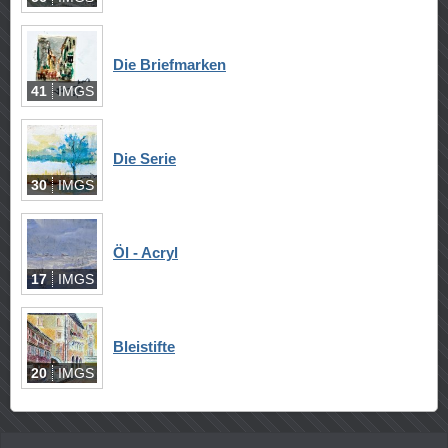
Die Briefmarken
41
IMGS
Die Serie
30
IMGS
Öl - Acryl
17
IMGS
Bleistifte
20
IMGS